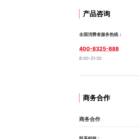
产品咨询
全国消费者服务热线：
400-8325-888
8:00-21:30
商务合作
商务合作
联系邮箱：