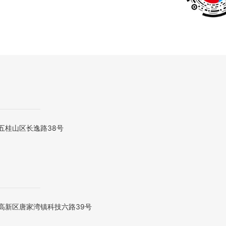
五桂山区长逸路38号
高新区唐家湾镇科技六路39号