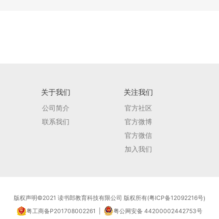
关于我们
关注我们
公司简介
官方社区
联系我们
官方微博
官方微信
加入我们
版权声明
©2021 读书郎教育科技有限公司 版权所有(
粤ICP备12092216号
)
粤工商备P201708002261
|
粤公网安备 44200002442753号