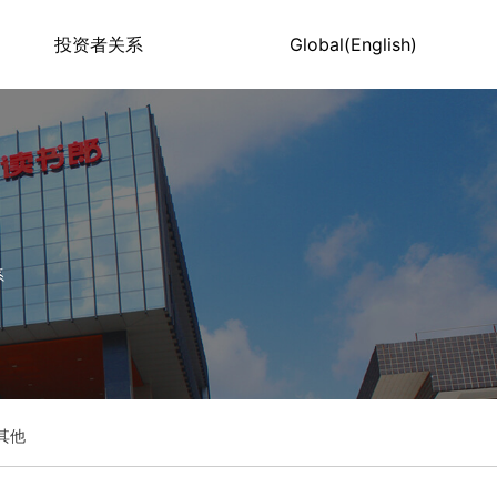
Global(English)
投资者关系
系
其他