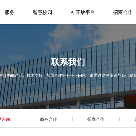
服务
智慧校园
AI开放平台
招商合作
联系我们
对读书郎产品、技术支持、加盟合作等有任何问题，请通过这些渠道与我们联
品咨询
商务合作
招商合作