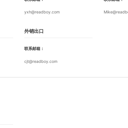
yxh@readboy.com
Mike@readb
外销出口
联系邮箱：
cjt@readboy.com